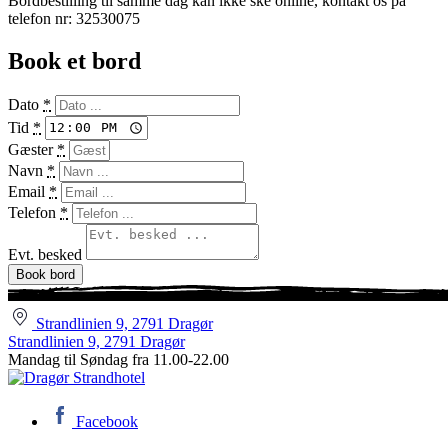
Bordbestilling til samme dag kan ikke ske online, kontakt os på
telefon nr: 32530075
Book et bord
Dato
*
Tid
*
Gæster
*
Navn
*
Email
*
Telefon
*
Evt. besked
Book bord
Strandlinien 9, 2791 Dragør
Strandlinien 9, 2791 Dragør
Mandag til Søndag fra 11.00-22.00
Facebook